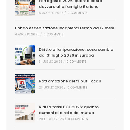
Ferragosto 2026: quanto costa
davvero alle famiglie italiane
5 AGOSTO 2026
/
0 COMMENTS
Fondo esdebitazione incapienti fermo da 17 mesi
4 AGOSTO 2026
/
0 COMMENTS
Diritto alla riparazione: cosa cambia
dal 31 luglio 2026 in Europa
31 LUGLIO 2026
/
0 COMMENTS
Rottamazione dei tributi locali
27 LUGLIO 2026
/
0 COMMENTS
Rialzo tassi BCE 2026: quanto
aumenta la rata del mutuo
20 LUGLIO 2026
/
0 COMMENTS