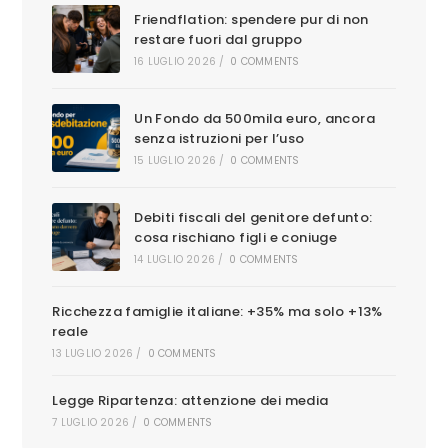
Friendflation: spendere pur di non
restare fuori dal gruppo
16 LUGLIO 2026
/
0 COMMENTS
Un Fondo da 500mila euro, ancora
senza istruzioni per l’uso
15 LUGLIO 2026
/
0 COMMENTS
Debiti fiscali del genitore defunto:
cosa rischiano figli e coniuge
14 LUGLIO 2026
/
0 COMMENTS
Ricchezza famiglie italiane: +35% ma solo +13%
reale
13 LUGLIO 2026
/
0 COMMENTS
Legge Ripartenza: attenzione dei media
7 LUGLIO 2026
/
0 COMMENTS