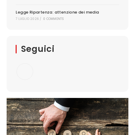
Legge Ripartenza: attenzione dei media
7 LUGLIO 2026
/
0 COMMENTS
Seguici
Opens
in
a
new
tab