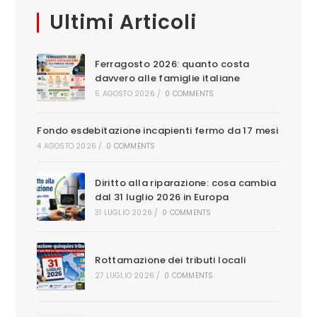
Ultimi Articoli
Ferragosto 2026: quanto costa
davvero alle famiglie italiane
5 AGOSTO 2026
/
0 COMMENTS
Fondo esdebitazione incapienti fermo da 17 mesi
4 AGOSTO 2026
/
0 COMMENTS
Diritto alla riparazione: cosa cambia
dal 31 luglio 2026 in Europa
31 LUGLIO 2026
/
0 COMMENTS
Rottamazione dei tributi locali
27 LUGLIO 2026
/
0 COMMENTS