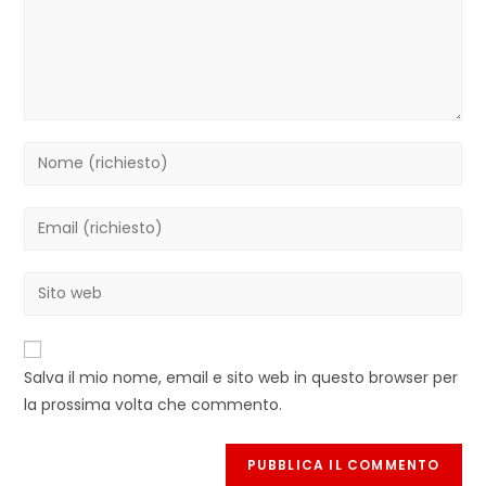
Inserisci
il
tuo
Inserisci
nome
il
o
tuo
Inserisci
nome
indirizzo
l'URL
utente
email
del
per
per
sito
commentare
Salva il mio nome, email e sito web in questo browser per
commentare
web
la prossima volta che commento.
(facoltativo)