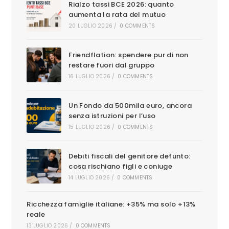
Rialzo tassi BCE 2026: quanto
aumenta la rata del mutuo
20 LUGLIO 2026
/
0 COMMENTS
Friendflation: spendere pur di non
restare fuori dal gruppo
16 LUGLIO 2026
/
0 COMMENTS
Un Fondo da 500mila euro, ancora
senza istruzioni per l’uso
15 LUGLIO 2026
/
0 COMMENTS
Debiti fiscali del genitore defunto:
cosa rischiano figli e coniuge
14 LUGLIO 2026
/
0 COMMENTS
Ricchezza famiglie italiane: +35% ma solo +13%
reale
13 LUGLIO 2026
/
0 COMMENTS