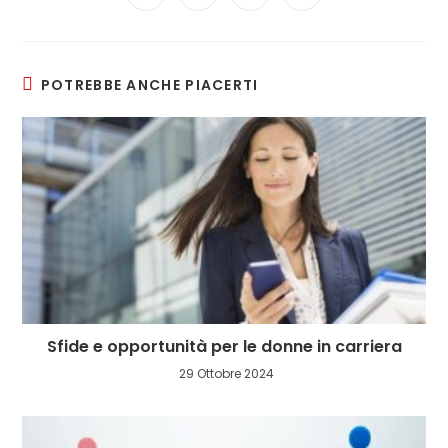
in
in
in
in
a
a
a
a
new
new
new
new
window
window
window
window
POTREBBE ANCHE PIACERTI
Sfide e opportunità per le donne in carriera
29 Ottobre 2024