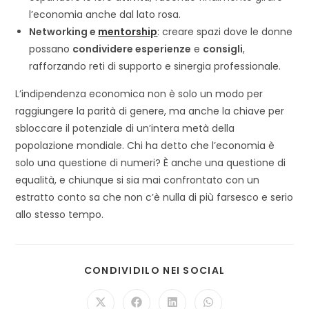
l’economia anche dal lato rosa.
Networking e
mentorship
: creare spazi dove le donne
possano
condividere esperienze
e
consigli
,
rafforzando reti di supporto e sinergia professionale.
L’indipendenza economica non è solo un modo per
raggiungere la parità di genere, ma anche la chiave per
sbloccare il potenziale di un’intera metà della
popolazione mondiale. Chi ha detto che l’economia è
solo una questione di numeri? È anche una questione di
equalità, e chiunque si sia mai confrontato con un
estratto conto sa che non c’è nulla di più farsesco e serio
allo stesso tempo.
SHARE
CONDIVIDILO NEI SOCIAL
THIS
CONTENT
Opens
Opens
Opens
Opens