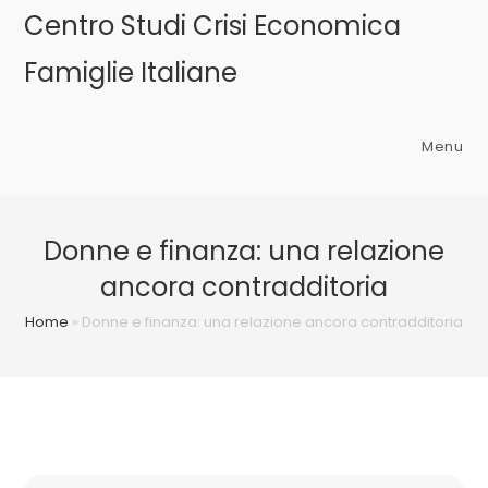
Salta
Centro Studi Crisi Economica
al
Famiglie Italiane
contenuto
Menu
Donne e finanza: una relazione
ancora contradditoria
Home
»
Donne e finanza: una relazione ancora contradditoria