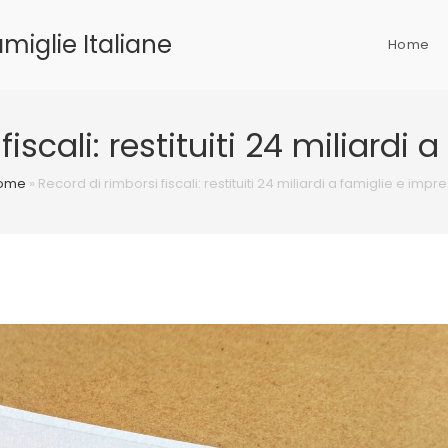
miglie Italiane
Home
iscali: restituiti 24 miliardi
ome
»
Record di rimborsi fiscali: restituiti 24 miliardi a famiglie e impr