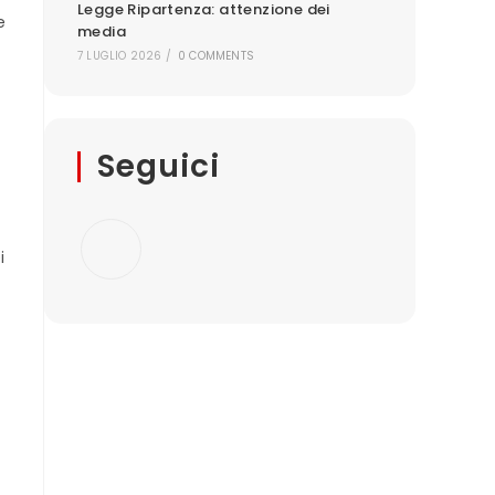
Legge Ripartenza: attenzione dei
e
media
7 LUGLIO 2026
/
0 COMMENTS
Seguici
i
Opens
in
a
new
tab