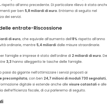
%
rispetto all’anno precedente. Di particolare rilievo è stata anch
amenti per ben
5,8 miliardi di euro
. Entriamo di seguito nel
za dei servizi.
 delle entrate-Riscossione
iardi di euro
, che equivale all’aumento dell’
8%
rispetto all’anno
ività ordinarie, mentre
5,4 miliardi
dalle misure straordinarie.
er famiglie e imprese è stato dell’ordine di
2 miliardi di euro
. De
ntre
3,3
hanno alleggerito le tasche delle famiglie.
assi da gigante nell’ottimizzare i servizi proposti ai
ne precompilata
, con ben
24,7 milioni di moduli 730 segnalati
,
formazione digitale si estende anche alle
visure catastali
e alle
ia dell’efficienza fiscale, di cui parleremo di seguito.
li