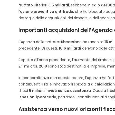
fruttato ulteriori
3,5 miliardi
, sebbene in
calo del 30
l’
azione preventiva antifrode
, che ha bloccato pag
dettaglio delle acquisizioni, dei rimborsi e dell’eccellen
Importanti acquisizioni dell’Agenzia
L’Agenzia delle entrate-Riscossione ha raccolto
16 mil
precedente. Di questi,
10,6 miliardi
derivano dalle att
Rispetto all’anno precedente, l’aumento dei rimborsi p
24 miliardi,
20,9
sono stati destinati alle imprese, me
In concomitanza con questo record, l’Agenzia ha fatto p
contribuenti. Fra le innovazioni spicca la
dichiarazio
di cui
5 milioni inviati senza assistenza
. Questa tras
ispezioni ipotecarie
, portando i contribuenti alla sogl
Assistenza verso nuovi orizzonti fisca