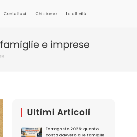
Contattaci
Chi siamo
Le attività
Attiva/disattiva
 a famiglie e imprese
la
ese
ricerca
sul
Ultimi Articoli
sito
Ferragosto 2026: quanto
costa davvero alle famiglie