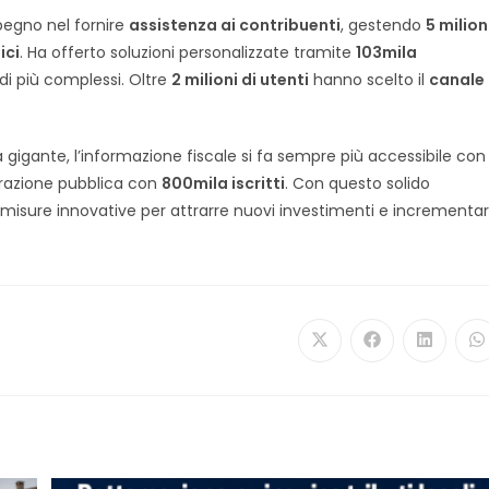
pegno nel fornire
assistenza ai contribuenti
, gestendo
5 milion
ici
. Ha offerto soluzioni personalizzate tramite
103mila
odi più complessi. Oltre
2 milioni di utenti
hanno scelto il
canale
gigante, l’informazione fiscale si fa sempre più accessibile con 
trazione pubblica con
800mila iscritti
. Con questo solido
 misure innovative per attrarre nuovi investimenti e incrementa
Opens
Opens
Opens
O
in
in
in
in
a
a
a
a
new
new
new
n
window
window
window
w