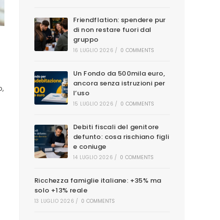
Friendflation: spendere pur
di non restare fuori dal
gruppo
16 LUGLIO 2026
/
0 COMMENTS
Un Fondo da 500mila euro,
ancora senza istruzioni per
o,
l’uso
15 LUGLIO 2026
/
0 COMMENTS
Debiti fiscali del genitore
defunto: cosa rischiano figli
e coniuge
14 LUGLIO 2026
/
0 COMMENTS
Ricchezza famiglie italiane: +35% ma
solo +13% reale
13 LUGLIO 2026
/
0 COMMENTS