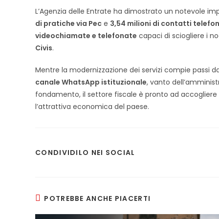
L’Agenzia delle Entrate ha dimostrato un notevole im
di pratiche via Pec
e
3,54 milioni di contatti telefon
videochiamate e telefonate
capaci di sciogliere i n
Civis
.
Mentre la modernizzazione dei servizi compie passi da 
canale WhatsApp istituzionale
, vanto dell’amminis
fondamento, il settore fiscale è pronto ad accogliere
l’attrattiva economica del paese.
SHARE
CONDIVIDILO NEI SOCIAL
THIS
CONTENT
POTREBBE ANCHE PIACERTI