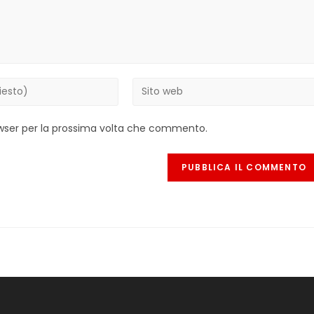
Inserisci
l'URL
del
rowser per la prossima volta che commento.
sito
web
(facoltativo)
e
ia
olo: