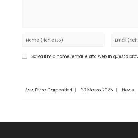
Inserisci
Inserisci
il
il
tuo
tuo
Salva il mio nome, email e sito web in questo b
nome
indirizzo
o
email
nome
per
utente
commentar
Autore
Articolo
Categor
Avv. Elvira Carpentieri
30 Marzo 2025
News
per
dell'articolo:
pubblicato:
dell'artic
commentare