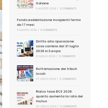
italiane
5 AGOSTO 2026
/
0 COMMENTS
web
Fondo esdebitazione incapienti fermo
da 17 mesi
4 AGOSTO 2026
/
0 COMMENTS
Diritto alla riparazione:
cosa cambia dal 31 luglio
2026 in Europa
31 LUGLIO 2026
/
0 COMMENTS
Rottamazione dei tributi
locali
27 LUGLIO 2026
/
0 COMMENTS
Rialzo tassi BCE 2026:
quanto aumenta la rata del
mutuo
20 LUGLIO 2026
/
0 COMMENTS