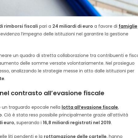
i rimborsi fiscali
pari a
24 miliardi di euro
a favore di
famiglie
evidenza l’impegno delle istituzioni nel garantire la gestione
eare un quadro di stretta collaborazione tra contribuenti e fisc
’aumento delle somme versate volontariamente. Nel prosieguo
sso, analizzando le strategie messe in atto dalle istituzioni per
te
.
i nel contrasto all’evasione fiscale
ge un traguardo epocale nella
lotta all’evasione fiscale
,
o
. Ciò è stata reso possibile principalmente grazie all’attività
di euro
, superando i
16,8 miliardi registrati nel 2019
.
lle liti pendenti e la
rottamazione delle cartelle
, hanno