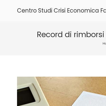
Salta
al
Centro Studi Crisi Economica Fa
contenuto
Record di rimborsi f
H