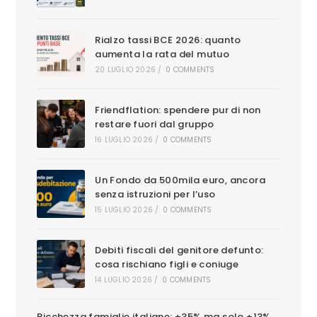
Rialzo tassi BCE 2026: quanto
aumenta la rata del mutuo
20 LUGLIO 2026
/
0 COMMENTS
Friendflation: spendere pur di non
restare fuori dal gruppo
16 LUGLIO 2026
/
0 COMMENTS
Un Fondo da 500mila euro, ancora
senza istruzioni per l’uso
15 LUGLIO 2026
/
0 COMMENTS
Debiti fiscali del genitore defunto:
cosa rischiano figli e coniuge
14 LUGLIO 2026
/
0 COMMENTS
Ricchezza famiglie italiane: +35% ma solo +13%