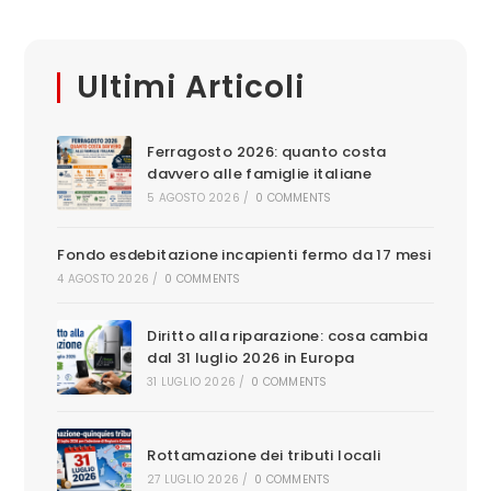
Ultimi Articoli
Ferragosto 2026: quanto costa
davvero alle famiglie italiane
5 AGOSTO 2026
/
0 COMMENTS
Fondo esdebitazione incapienti fermo da 17 mesi
4 AGOSTO 2026
/
0 COMMENTS
Diritto alla riparazione: cosa cambia
dal 31 luglio 2026 in Europa
31 LUGLIO 2026
/
0 COMMENTS
Rottamazione dei tributi locali
27 LUGLIO 2026
/
0 COMMENTS