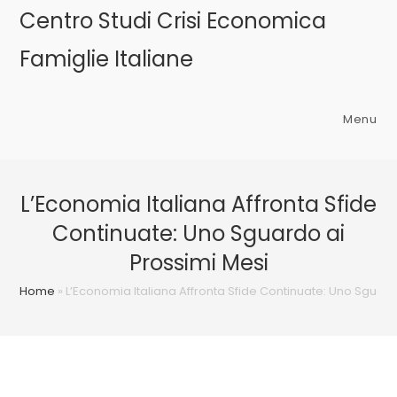
Salta
Centro Studi Crisi Economica
al
Famiglie Italiane
contenuto
Menu
L’Economia Italiana Affronta Sfide
Continuate: Uno Sguardo ai
Prossimi Mesi
Home
»
L’Economia Italiana Affronta Sfide Continuate: Uno Sguard