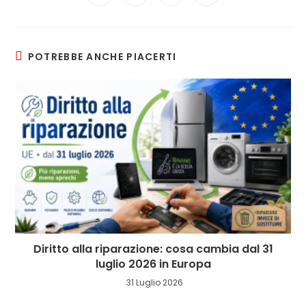
in
in
in
in
a
a
a
a
new
new
new
new
window
window
window
window
POTREBBE ANCHE PIACERTI
Diritto alla riparazione: cosa cambia dal 31
luglio 2026 in Europa
31 Luglio 2026