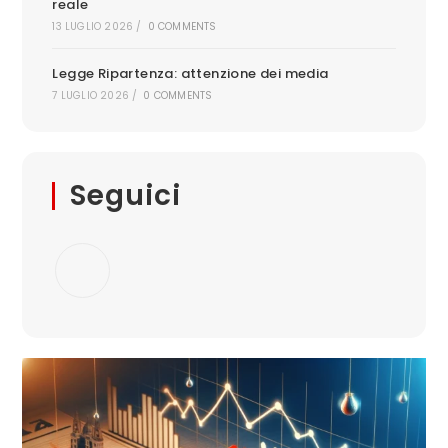
reale
13 LUGLIO 2026
/
0 COMMENTS
Legge Ripartenza: attenzione dei media
7 LUGLIO 2026
/
0 COMMENTS
Seguici
Opens
in
a
new
tab