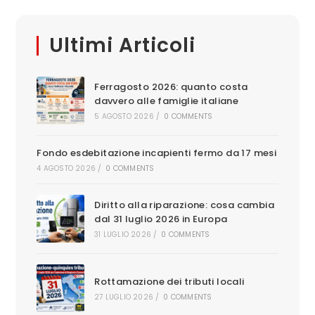
Ultimi Articoli
Ferragosto 2026: quanto costa
davvero alle famiglie italiane
5 AGOSTO 2026
/
0 COMMENTS
Fondo esdebitazione incapienti fermo da 17 mesi
4 AGOSTO 2026
/
0 COMMENTS
Diritto alla riparazione: cosa cambia
dal 31 luglio 2026 in Europa
31 LUGLIO 2026
/
0 COMMENTS
Rottamazione dei tributi locali
27 LUGLIO 2026
/
0 COMMENTS