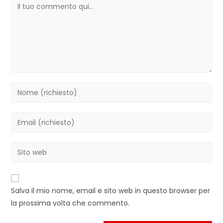
Commento
Inserisci
il
tuo
Inserisci
nome
il
o
tuo
Inserisci
nome
indirizzo
l'URL
utente
email
del
per
per
sito
commentare
Salva il mio nome, email e sito web in questo browser per
commentare
web
la prossima volta che commento.
(facoltativo)