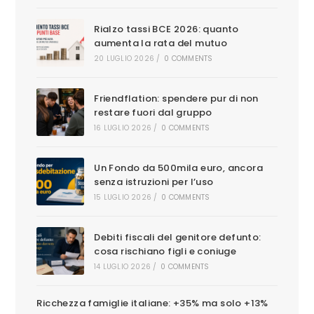
Rialzo tassi BCE 2026: quanto
aumenta la rata del mutuo
20 LUGLIO 2026
/
0 COMMENTS
Friendflation: spendere pur di non
restare fuori dal gruppo
16 LUGLIO 2026
/
0 COMMENTS
Un Fondo da 500mila euro, ancora
senza istruzioni per l’uso
15 LUGLIO 2026
/
0 COMMENTS
Debiti fiscali del genitore defunto:
cosa rischiano figli e coniuge
14 LUGLIO 2026
/
0 COMMENTS
Ricchezza famiglie italiane: +35% ma solo +13%