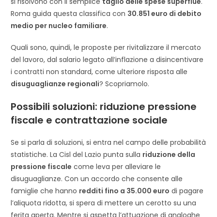
si risolvono con il semplice
taglio delle spese superflue
.
Roma guida questa classifica con
30.851 euro di debito
medio per nucleo familiare
.
Quali sono, quindi, le proposte per rivitalizzare il mercato
del lavoro, dal salario legato all’inflazione a disincentivare
i contratti non standard, come ulteriore risposta alle
disuguaglianze regionali
? Scopriamolo.
Possibili soluzioni: riduzione pressione
fiscale e contrattazione sociale
Se si parla di soluzioni, si entra nel campo delle probabilità
statistiche. La Cisl del Lazio punta sulla
riduzione della
pressione fiscale
come leva per alleviare le
disuguaglianze. Con un accordo che consente alle
famiglie che hanno
redditi fino a 35.000 euro
di pagare
l’aliquota ridotta, si spera di mettere un cerotto su una
ferita aperta. Mentre si aspetta l’attuazione di analoghe