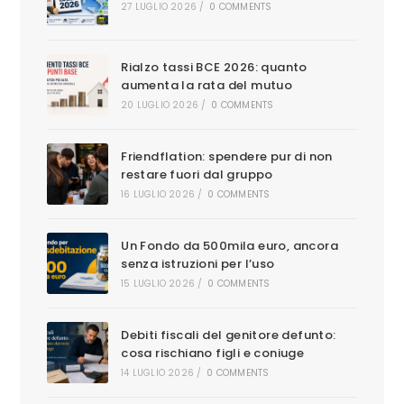
27 LUGLIO 2026
/
0 COMMENTS
Rialzo tassi BCE 2026: quanto
aumenta la rata del mutuo
20 LUGLIO 2026
/
0 COMMENTS
Friendflation: spendere pur di non
restare fuori dal gruppo
16 LUGLIO 2026
/
0 COMMENTS
Un Fondo da 500mila euro, ancora
senza istruzioni per l’uso
15 LUGLIO 2026
/
0 COMMENTS
Debiti fiscali del genitore defunto:
cosa rischiano figli e coniuge
14 LUGLIO 2026
/
0 COMMENTS