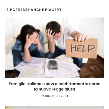
window
window
window
window
POTREBBE ANCHE PIACERTI
Famiglie italiane e sovraindebitamento: come
la nuova legge aiuta
6 Novembre 2024