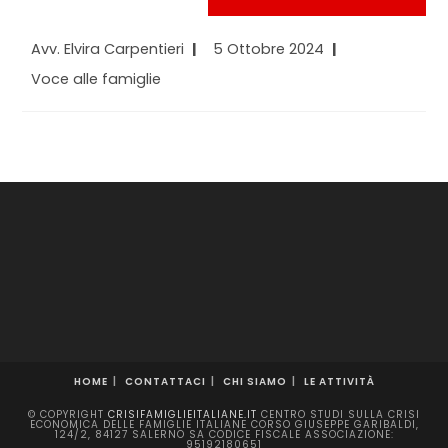
Autore
Articolo
Avv. Elvira Carpentieri
5 Ottobre 2024
dell'articolo:
pubblicato:
Categoria
Voce alle famiglie
dell'articolo:
HOME
CONTATTACI
CHI SIAMO
LE ATTIVITÀ
© COPYRIGHT
CRISIFAMIGLIEITALIANE.IT
CENTRO STUDI SULLA CRISI
ECONOMICA DELLE FAMIGLIE ITALIANE CORSO GIUSEPPE GARIBALDI,
124/2, 84127 SALERNO SA CODICE FISCALE ASSOCIAZIONE:
95192180651