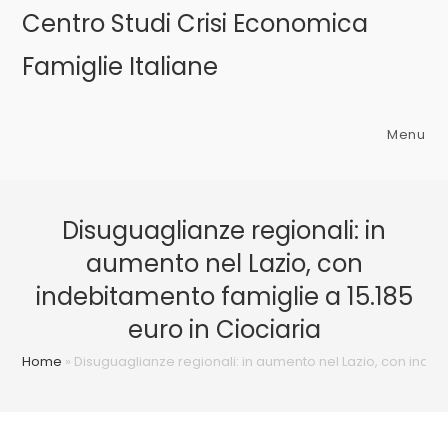
Salta
Centro Studi Crisi Economica
al
Famiglie Italiane
contenuto
Menu
Disuguaglianze regionali: in
aumento nel Lazio, con
indebitamento famiglie a 15.185
euro in Ciociaria
Home
»
Disuguaglianze regionali: in aumento nel Lazio, con indebi