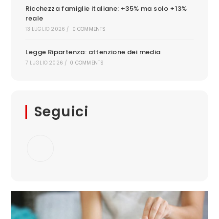
Ricchezza famiglie italiane: +35% ma solo +13%
reale
13 LUGLIO 2026
/
0 COMMENTS
Legge Ripartenza: attenzione dei media
7 LUGLIO 2026
/
0 COMMENTS
Seguici
Opens
in
a
new
tab