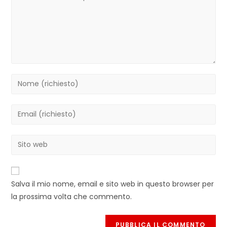
Inserisci
il
tuo
Inserisci
nome
il
o
tuo
Inserisci
nome
indirizzo
l'URL
utente
email
del
per
per
sito
commentare
Salva il mio nome, email e sito web in questo browser per
commentare
web
la prossima volta che commento.
(facoltativo)