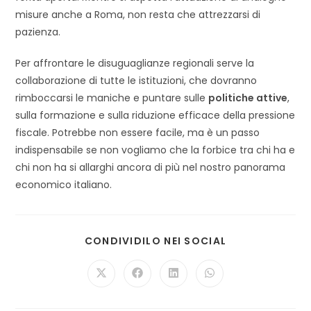
misure anche a Roma, non resta che attrezzarsi di
pazienza.
Per affrontare le disuguaglianze regionali serve la
collaborazione di tutte le istituzioni, che dovranno
rimboccarsi le maniche e puntare sulle
politiche attive
,
sulla formazione e sulla riduzione efficace della pressione
fiscale. Potrebbe non essere facile, ma è un passo
indispensabile se non vogliamo che la forbice tra chi ha e
chi non ha si allarghi ancora di più nel nostro panorama
economico italiano.
SHARE
CONDIVIDILO NEI SOCIAL
THIS
CONTENT
Opens
Opens
Opens
Opens
in
in
in
in
a
a
a
a
new
new
new
new